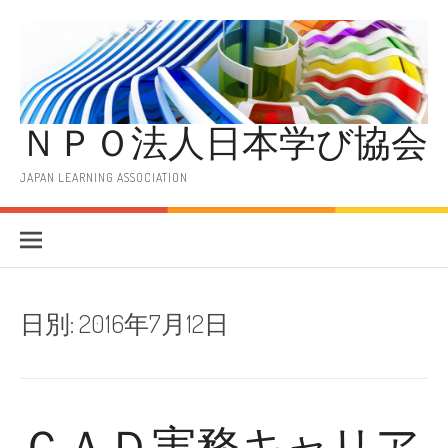
コ
ン
テ
ン
ツ
へ
ＮＰＯ法人日本学び協会
ス
キ
ッ
JAPAN LEARNING ASSOCIATION
プ
日別:
2016年7月12日
ＣＡＤ実務キャリア