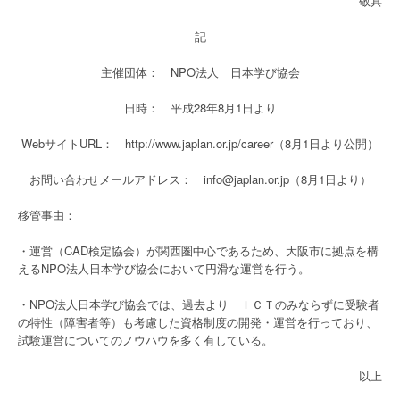
敬具
記
主催団体： NPO法人 日本学び協会
日時： 平成28年8月1日より
WebサイトURL： http://www.japlan.or.jp/career（8月1日より公開）
お問い合わせメールアドレス： info@japlan.or.jp（8月1日より）
移管事由：
・運営（CAD検定協会）が関西圏中心であるため、大阪市に拠点を構
えるNPO法人日本学び協会において円滑な運営を行う。
・NPO法人日本学び協会では、過去より ＩＣＴのみならずに受験者
の特性（障害者等）も考慮した資格制度の開発・運営を行っており、
試験運営についてのノウハウを多く有している。
以上