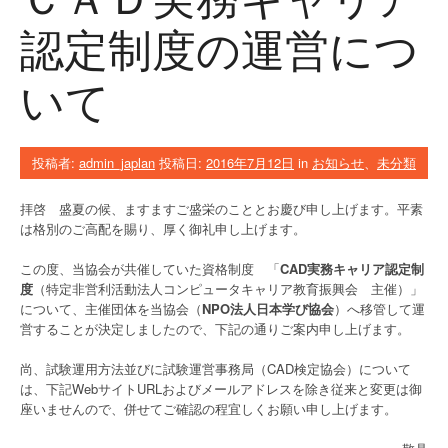
認定制度の運営につ
いて
投稿者:
admin_japlan
投稿日:
2016年7月12日
in
お知らせ
、
未分類
拝啓 盛夏の候、ますますご盛栄のこととお慶び申し上げます。平素
は格別のご高配を賜り、厚く御礼申し上げます。
この度、当協会が共催していた資格制度 「
CAD実務キャリア認定制
度
（特定非営利活動法人コンピュータキャリア教育振興会 主催）」
について、主催団体を当協会（
NPO法人日本学び協会
）へ移管して運
営することが決定しましたので、下記の通りご案内申し上げます。
尚、試験運用方法並びに試験運営事務局（CAD検定協会）について
は、下記WebサイトURLおよびメールアドレスを除き従来と変更は御
座いませんので、併せてご確認の程宜しくお願い申し上げます。