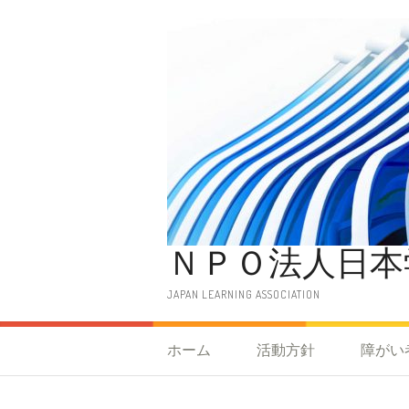
コ
ン
テ
ン
ツ
へ
ス
キ
ッ
プ
ＮＰＯ法人日本
JAPAN LEARNING ASSOCIATION
ホーム
活動方針
障がい