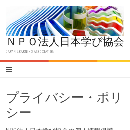
コ
ン
テ
ン
ツ
へ
ＮＰＯ法人日本学び協会
ス
キ
ッ
JAPAN LEARNING ASSOCIATION
プ
プライバシー・ポリ
シー