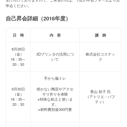
申込ください。
自己昇会詳細（2016年度）
日 時
内 容
講 師
8月26日
（金）
3Dプリンタの活用につ
株式会社コステッ
18：30～
いて
ク
20：30
手から脳トレ
9月30日
焼かない陶芸やアクセ
香山 桂子 氏
（金）
サリ作りを体験
（アトリエ・パフ
18：30～
※特殊な粘土と使いま
ティ）
20：30
す。
※材料費別途300円要