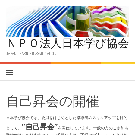
コ
ン
テ
ン
ツ
へ
ＮＰＯ法人日本学び協会
ス
キ
ッ
JAPAN LEARNING ASSOCIATION
プ
自己昇会の開催
日本学び協会では、会員をはじめとした指導者のスキルアップを目的
”自己昇会”
として、
を開催しています。一般の方のご参加も
受け付けておりますので、ご希望の方は、下記の申込フォームよりお