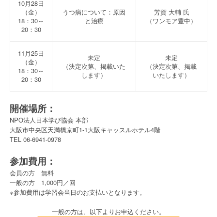
10月28日
（金）
うつ病について：原因
芳賀 大輔 氏
18：30～
と治療
（ワンモア豊中）
20：30
11月25日
未定
未定
（金）
（決定次第、掲載いた
（決定次第、掲載
18：30～
します）
いたします）
20：30
開催場所：
NPO法人日本学び協会 本部
大阪市中央区天満橋京町1-1大阪キャッスルホテル4階
TEL 06-6941-0978
参加費用：
会員の方 無料
一般の方 1,000円／回
※参加費用は学習会当日のお支払いとなります。
一般の方は、以下よりお申込ください。