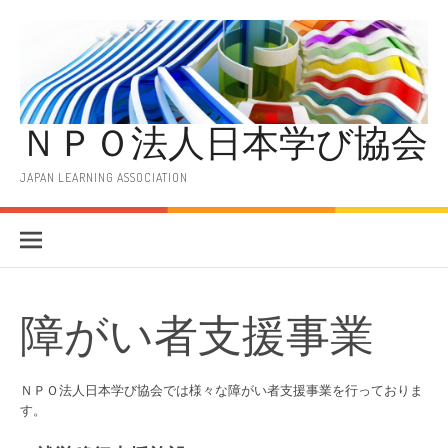
コ
ン
テ
ン
ツ
へ
ＮＰＯ法人日本学び協会
ス
キ
ッ
JAPAN LEARNING ASSOCIATION
プ
障がい者支援事業
ＮＰＯ法人日本学び協会では様々な障がい者支援事業を行っておりま
す。